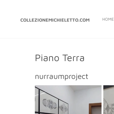
Vai
al
HOME
COLLEZIONEMICHIELETTO.COM
contenuto
principale
Piano Terra
nurraumproject