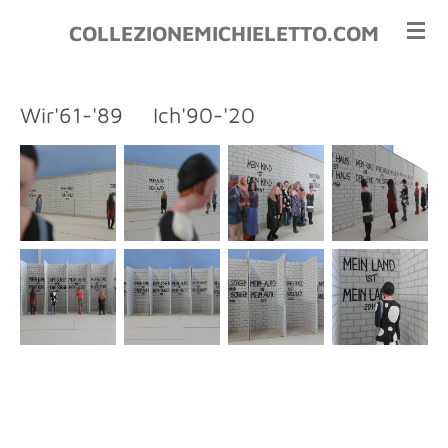
Vai
COLLEZIONEMICHIELETTO.COM
al
contenuto
principale
Wir'61-'89 Ich'90-'20