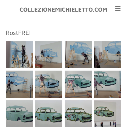
Vai
COLLEZIONEMICHIELETTO.COM
al
contenuto
principale
RostFREI